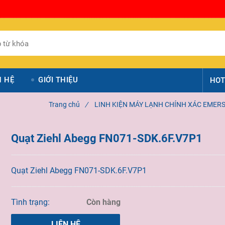
N HỆ
GIỚI THIỆU
HOT
Trang chủ
/
LINH KIỆN MÁY LẠNH CHÍNH XÁC EMER
Quạt Ziehl Abegg FN071-SDK.6F.V7P1
Quạt Ziehl Abegg FN071-SDK.6F.V7P1
Tình trạng:
Còn hàng
LIÊN HỆ