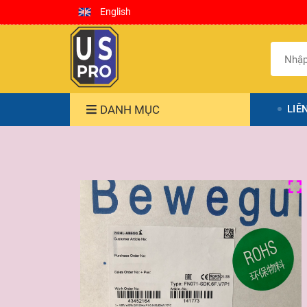
English
DANH MỤC
LIÊ