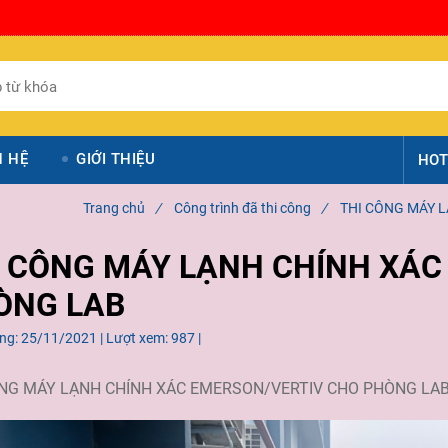
N HỆ
GIỚI THIỆU
HOT
Trang chủ
/
Công trình đã thi công
/
THI CÔNG MÁY 
I CÔNG MÁY LẠNH CHÍNH XÁC
ÒNG LAB
ng:
25/11/2021 |
Lượt xem:
987 |
NG MÁY LẠNH CHÍNH XÁC EMERSON/VERTIV CHO PHÒNG LAB - 