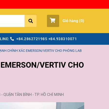
Giỏ hàng (
0
)
LINE:
+84.2862721985
+84.938310071
LẠNH CHÍNH XÁC EMERSON/VERTIV CHO PHÒNG LAB
 EMERSON/VERTIV CHO
QUẬN TÂN BÌNH - TP. HỒ CHÍ MINH