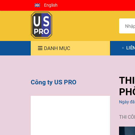
English
DANH MỤC
LIÊ
TH
Công ty US PRO
PH
Ngày đă
THI CÔ