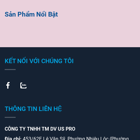
Sản Phẩm Nổi Bật
KẾT NỐI VỚI CHÚNG TÔI
THÔNG TIN LIÊN HỆ
CÔNG TY TNHH TM DV US PRO
Địa chỉ:
453/62E Lê Văn Sỹ, Phường Nhiêu Lộc (Phường