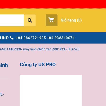
Giỏ hàng (
0
)
LINE:
+84.2862721985
+84.938310071
AND EMERSON máy lạnh chính xác ZR81KCE-TFD-523
Công ty US PRO
ính
E-