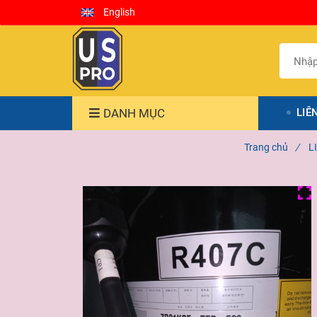
English
DANH MỤC
LIÊ
Trang chủ
/
L