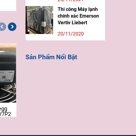
Thi công Máy lạnh
chính xác Emerson
Vertiv Liebert
20/11/2020
Sản Phẩm Nổi Bật
egg
Quạt Ziehl Abegg
Quạt Ziehl Abe
V7P2
FN056-VDK.4M.V7P2
FN063-6EK.4I.V