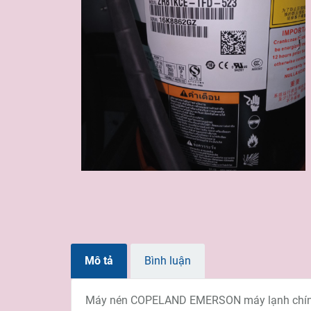
Mô tả
Bình luận
Máy nén COPELAND EMERSON máy lạnh chín